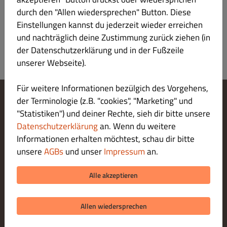
durch den "Allen wiedersprechen" Button. Diese
Carne e Pesce
Einstellungen kannst du jederzeit wieder erreichen
und nachträglich deine Zustimmung zurück ziehen (in
der Datenschutzerklärung und in der Fußzeile
unserer Webseite).
Für weitere Informationen bezülgich des Vorgehens,
der Terminologie (z.B. "cookies", "Marketing" und
Cookie-Einstellungen ändern
"Statistiken") und deiner Rechte, sieh dir bitte unsere
Kontaktiere uns
Datenschutzerklärung
an. Wenn du weitere
Datenschutzerklärung
Informationen erhalten möchtest, schau dir bitte
Allgemeine Geschäftsbedingungen
unsere
AGBs
und unser
Impressum
an.
Impressum
ZAHLUNGSARTEN BEI ABHOLUNG
Alle akzeptieren
Allen wiedersprechen
© 2026 Positano