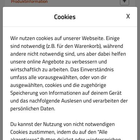
Produktinformation
X
Cookies
51 PASTA NAPOLI
€ 10.90
Wir nutzen cookies auf unserer Webseite. Einige
(PASTA NACH WAHL MIT TOMATENSOSSE)
sind notwendig (z.B. für den Warenkorb), während
andere nicht notwendig sind, uns aber dabei helfen
unsere online Angebote zu verbessern und
wirtschaftlich zu arbeiten. Das Einverständnis
52 PASTA BOLOGNESE
€ 11.40
umfass alle vorausgewählten, oder von dir
ausgewählten, cookies und die zugehörige
(PASTA NACH WAHL MIT HACKFLEISCHSOSSE)
Speicherung von Informationen auf deinem Gerät
und das nachfolgende Auslesen und verarbeiten der
persönlichen Daten.
Pasta al Forno - Überbackene Nudeln
Du kannst der Nutzung von nicht notwendigen
Cookies zustimmen, indem du auf den "Alle
Risotti - Reisgerichte
akzeptieren" Button drückst oder wiedersprichen